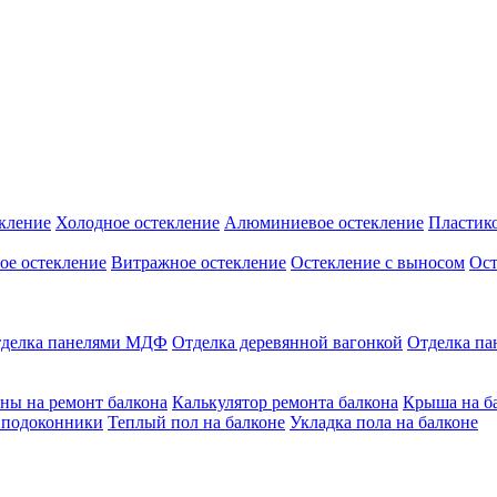
кление
Холодное остекление
Алюминиевое остекление
Пластико
ое остекление
Витражное остекление
Остекление с выносом
Ост
делка панелями МДФ
Отделка деревянной вагонкой
Отделка п
ны на ремонт балкона
Калькулятор ремонта балкона
Крыша на б
 подоконники
Теплый пол на балконе
Укладка пола на балконе