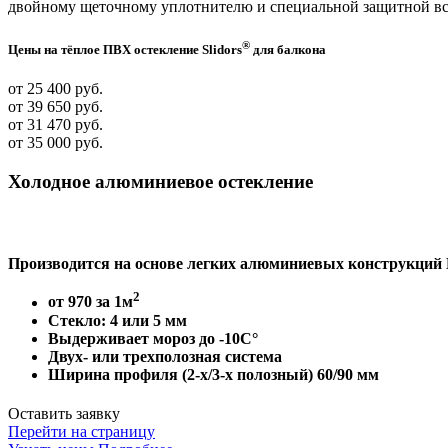
двойному щеточному уплотнителю и специальной защитной вс
®
Цены
на тёплое ПВХ остекление Slidors
для балкона
от 25 400 руб.
от 39 650 руб.
от 31 470 руб.
от 35 000 руб.
Холодное
алюминиевое остекление
Производится на основе легких алюминиевых конструкц
2
от 970 за 1м
Стекло:
4 или 5 мм
Выдерживает мороз
до -10С°
Двух- или трехполозная система
Ширина профиля (2-х/3-х полозный)
60/90 мм
Оставить заявку
Перейти на страницу