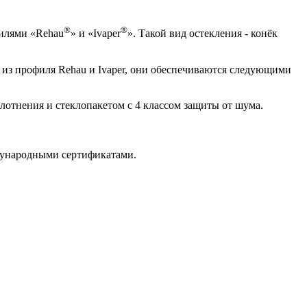
®
®
илями «Rehau
» и «Ivaper
». Такой вид остекления - конёк
 из профиля Rehau и Ivaper, они обеспечиваются следующими
лотнения и стеклопакетом с 4 классом защиты от шума.
ждународными сертификатами.