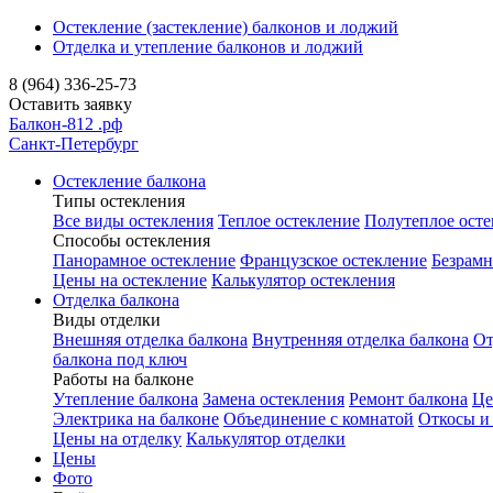
Остекление (застекление) балконов и лоджий
Отделка и утепление балконов и лоджий
8 (964) 336-25-73
Оставить заявку
Балкон-812
.рф
Санкт-Петербург
Остекление балкона
Типы остекления
Все виды остекления
Теплое остекление
Полутеплое осте
Способы остекления
Панорамное остекление
Французское остекление
Безрамн
Цены на остекление
Калькулятор остекления
Отделка балкона
Виды отделки
Внешняя отделка балкона
Внутренняя отделка балкона
От
балкона под ключ
Работы на балконе
Утепление балкона
Замена остекления
Ремонт балкона
Це
Электрика на балконе
Объединение с комнатой
Откосы и
Цены на отделку
Калькулятор отделки
Цены
Фото