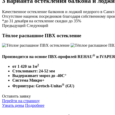
3 варианта
остекления балкона и лодж
Качественное остекление балконов и лоджий недорого в Санкт-П
Отсутствие наценок посредников благодаря собственному прои
*до
31 декабря
на остекление
скидки до 35%
Предыдущий
Следующий
Тёплое распашное
ПВХ остекление
®
Производится на основе ПВХ-профилей REHAU
и IVAPE
2
от 1 420 за 1м
Стеклопакет:
24-52 мм
Выдерживает мороз
до -40С°
Система Микро+
®
Фурнитура: Gretsch-Unitas
(GU)
Оставить заявку
Перейти на страницу
Узнать цены
Подробнее