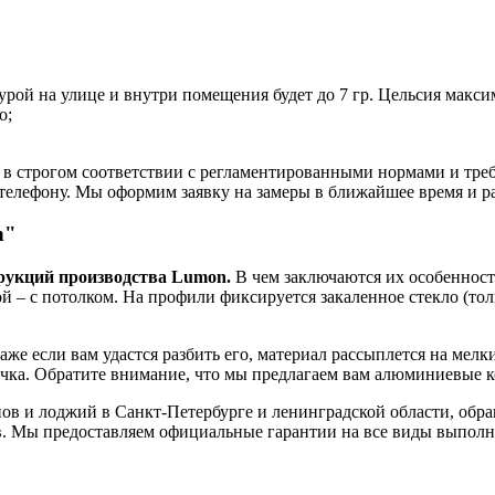
рой на улице и внутри помещения будет до 7 гр. Цельсия макси
о;
в строгом соответствии с регламентированными нормами и требо
о телефону. Мы оформим заявку на замеры в ближайшее время и 
n"
рукций производства Lumon.
В чем заключаются их особенност
й – с потолком. На профили фиксируется закаленное стекло (тол
же если вам удастся разбить его, материал рассыплется на мелк
чка. Обратите внимание, что мы предлагаем вам алюминиевые 
нов и лоджий в Санкт-Петербурге и ленинградской области, обр
ов. Мы предоставляем официальные гарантии на все виды выпол