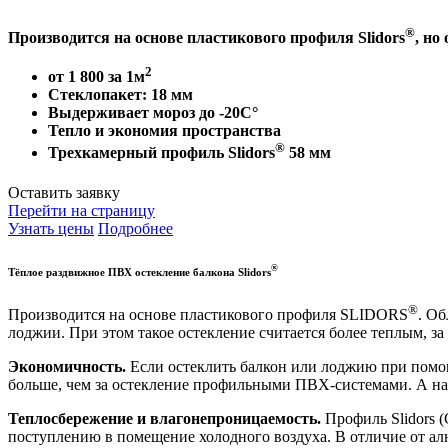
®
Производится на основе пластикового профиля Slidors
, но
2
от 1 800 за 1м
Стеклопакет:
18 мм
Выдерживает мороз
до -20С°
Тепло и экономия пространства
®
Трехкамерный профиль Slidors
58 мм
Оставить заявку
Перейти на страницу
Узнать цены
Подробнее
®
Тёплое раздвижное ПВХ остекление балкона Slidors
®
Производится на основе пластикового профиля SLIDORS
. О
лоджии. При этом такое остекление считается более теплым, за
Экономичность.
Если остеклить балкон или лоджию при помощи
больше, чем за остекление профильными ПВХ-системами. А на 
Теплосбережение и влагонепроницаемость.
Профиль Slidors (
поступлению в помещение холодного воздуха. В отличие от ал