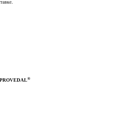
тавке.
®
ий PROVEDAL