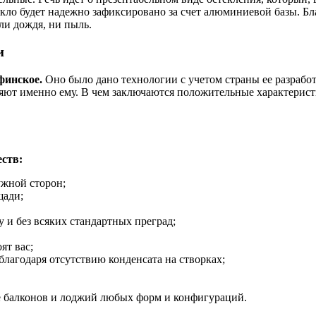
кло будет надежно зафиксировано за счет алюминиевой базы. Бл
пли дождя, ни пыль.
и
финское.
Оно было дано технологии с учетом страны ее разрабо
яют именно ему. В чем заключаются положительные характерист
ств:
ужной сторон;
щади;
 и без всяких стандартных преград;
ят вас;
благодаря отсутствию конденсата на створках;
е балконов и лоджий любых форм и конфигураций.