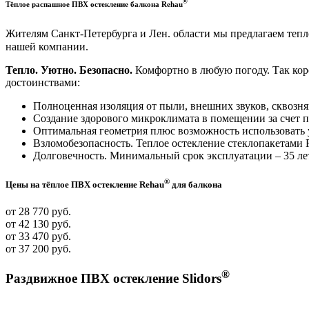
®
Тёплое распашное ПВХ остекление балкона Rehau
Жителям Санкт-Петербурга и Лен. области мы предлагаем те
нашей компании.
Тепло. Уютно. Безопасно.
Комфортно в любую погоду. Так кор
достоинствами:
Полноценная изоляция от пыли, внешних звуков, сквозня
Создание здорового микроклимата в помещении за счет 
Оптимальная геометрия плюс возможность использовать
Взломобезопасность. Теплое остекление стеклопакетами R
Долговечность. Минимальный срок эксплуатации – 35 ле
®
Цены
на тёплое ПВХ остекление Rehau
для балкона
от 28 770 руб.
от 42 130 руб.
от 33 470 руб.
от 37 200 руб.
®
Раздвижное
ПВХ остекление Slidors