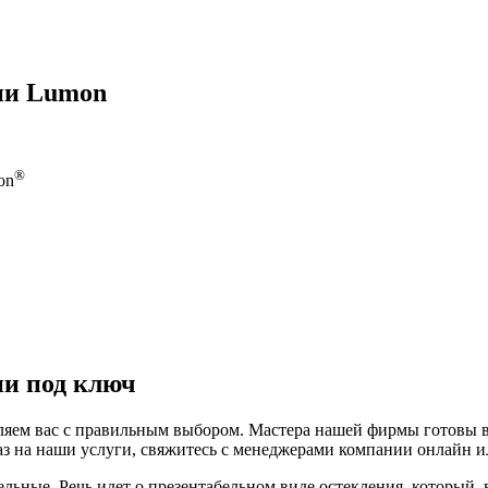
жии Lumon
®
on
ии под ключ
вляем вас с правильным выбором. Мастера нашей фирмы готовы 
аз на наши услуги, свяжитесь с менеджерами компании онлайн и
ьные. Речь идет о презентабельном виде остекления, который, 