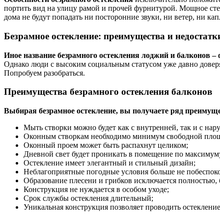
портить вид на улицу рамой и прочей фурнитурой. Мощное сте
дома не будут попадать ни посторонние звуки, ни ветер, ни ка
Безрамное остекление: преимущества и недостатк
Иное название безрамного остекления лоджий и балконов – 
Однако люди с высоким социальным статусом уже давно довер
Попробуем разобраться.
Преимущества безрамного остекления балконов
Выбирая безрамное остекление, вы получаете ряд преимуще
Мыть створки можно будет как с внутренней, так и с нар
Оконным створкам необходимо минимум свободной пло
Оконный проем может быть распахнут целиком;
Дневной свет будет проникать в помещение по максимуму
Остекление имеет элегантный и стильный дизайн;
Неблагоприятные погодные условия больше не побеспоко
Образование плесени и грибков исключается полностью, 
Конструкция не нуждается в особом уходе;
Срок службы остекления длительный;
Уникальная конструкция позволяет проводить остеклени