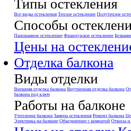
Типы остекления
Все виды остекления
Теплое остекление
Полутеплое осте
Способы остеклен
Панорамное остекление
Французское остекление
Безрамн
Цены на остеклени
Отделка балкона
Виды отделки
Внешняя отделка балкона
Внутренняя отделка балкона
От
балкона под ключ
Работы на балконе
Утепление балкона
Замена остекления
Ремонт балкона
Це
Электрика на балконе
Объединение с комнатой
Откосы и