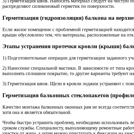
3) Герметизация швов. Наносить материал следует на чистую 
распределяют силиконовый герметик по поверхности.
Герметизация (гидроизоляция) балкона на верхне
Если жилое помещение с проблемной герметизацией находится 
крыши обусловлено тем, что материалы, расположенные на отк
Этапы устранения протечки кровли (крыши) бал
1) Подготовительные операции для герметизации заданного уч
2) Нанесение специальной мастики. В зависимости от типа кро
выполнять сплошное покрытие, то другие варианты требуют на
3) Герметизация швов. Щели в кровли лоджии устраняют с по
Герметизация балконных стеклопакетов (профиле
Качество монтажа балконных оконных рам не всегда соответс
хотя она и является обязательной.
Чтобы быстро устранить проблему, необходимо использовать 
сроком службы. Специалисту, выполняющему ремонтные работы 
участки от жира, а затем можно приступать к фиксации на учас