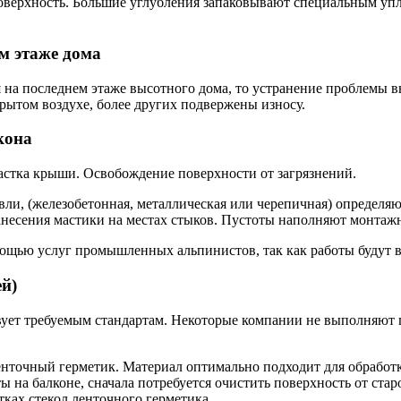
поверхность. Большие углубления запаковывают специальным уп
м этаже дома
на последнем этаже высотного дома, то устранение проблемы в
рытом воздухе, более других подвержены износу.
кона
астка крыши. Освобождение поверхности от загрязнений.
вли, (железобетонная, металлическая или черепичная) определяю
несения мастики на местах стыков. Пустоты наполняют монтажн
мощью услуг промышленных альпинистов, так как работы будут в
й)
твует требуемым стандартам. Некоторые компании не выполняют
ленточный герметик. Материал оптимально подходит для обрабо
на балконе, сначала потребуется очистить поверхность от ста
тках стекол ленточного герметика.