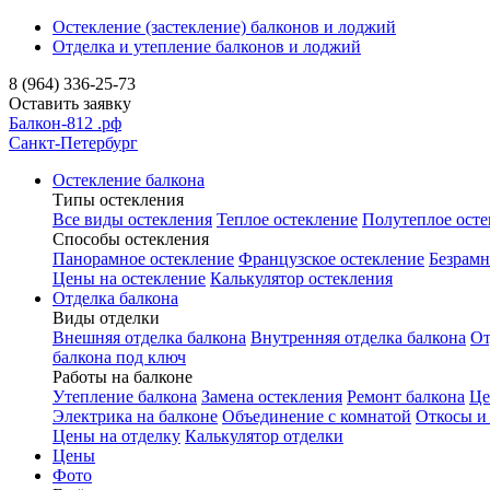
Остекление (застекление) балконов и лоджий
Отделка и утепление балконов и лоджий
8 (964) 336-25-73
Оставить заявку
Балкон-812
.рф
Санкт-Петербург
Остекление балкона
Типы остекления
Все виды остекления
Теплое остекление
Полутеплое осте
Способы остекления
Панорамное остекление
Французское остекление
Безрамн
Цены на остекление
Калькулятор остекления
Отделка балкона
Виды отделки
Внешняя отделка балкона
Внутренняя отделка балкона
От
балкона под ключ
Работы на балконе
Утепление балкона
Замена остекления
Ремонт балкона
Це
Электрика на балконе
Объединение с комнатой
Откосы и
Цены на отделку
Калькулятор отделки
Цены
Фото