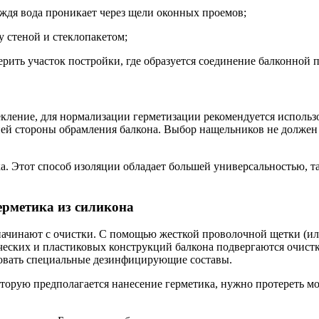
ождя вода проникает через щели оконных проемов;
у стеной и стеклопакетом;
верить участок постройки, где образуется соединение балконной 
екление, для нормализации герметизации рекомендуется использ
ей стороны обрамления балкона. Выбор нащельников не должен в
. Этот способ изоляции обладает большей универсальностью, т
ерметика из силикона
ачинают с очистки. С помощью жесткой проволочной щетки (или
ческих и пластиковых конструкций балкона подвергаются очист
вовать специальные дезинфицирующие составы.
оторую предполагается нанесение герметика, нужно протереть 