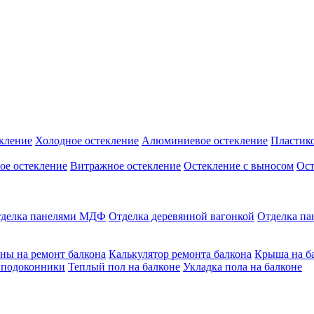
кление
Холодное остекление
Алюминиевое остекление
Пластико
ое остекление
Витражное остекление
Остекление с выносом
Ост
делка панелями МДФ
Отделка деревянной вагонкой
Отделка п
ны на ремонт балкона
Калькулятор ремонта балкона
Крыша на б
 подоконники
Теплый пол на балконе
Укладка пола на балконе