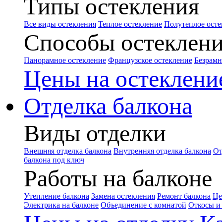
Типы остекления
Все виды остекления
Теплое остекление
Полутеплое осте
Способы остеклен
Панорамное остекление
Французское остекление
Безрамн
Цены на остеклени
Отделка балкона
Виды отделки
Внешняя отделка балкона
Внутренняя отделка балкона
От
балкона под ключ
Работы на балконе
Утепление балкона
Замена остекления
Ремонт балкона
Це
Электрика на балконе
Объединение с комнатой
Откосы и