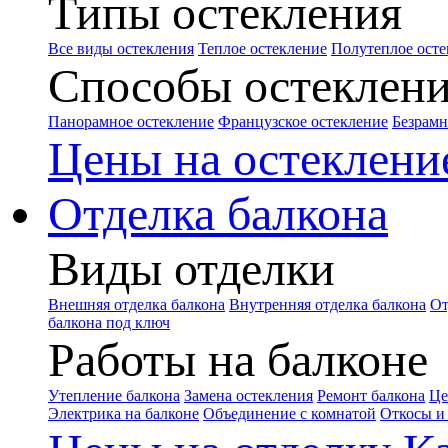
Типы остекления
Все виды остекления
Теплое остекление
Полутеплое осте
Способы остеклен
Панорамное остекление
Французское остекление
Безрамн
Цены на остеклени
Отделка балкона
Виды отделки
Внешняя отделка балкона
Внутренняя отделка балкона
От
балкона под ключ
Работы на балконе
Утепление балкона
Замена остекления
Ремонт балкона
Це
Электрика на балконе
Объединение с комнатой
Откосы и