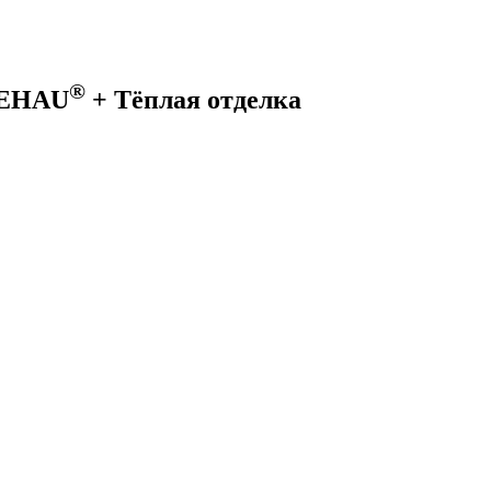
®
REHAU
+ Тёплая отделка