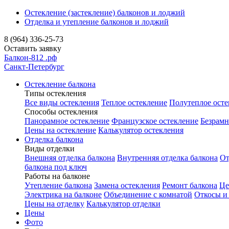
Остекление (застекление) балконов и лоджий
Отделка и утепление балконов и лоджий
8 (964) 336-25-73
Оставить заявку
Балкон-812
.рф
Санкт-Петербург
Остекление балкона
Типы остекления
Все виды остекления
Теплое остекление
Полутеплое осте
Способы остекления
Панорамное остекление
Французское остекление
Безрамн
Цены на остекление
Калькулятор остекления
Отделка балкона
Виды отделки
Внешняя отделка балкона
Внутренняя отделка балкона
От
балкона под ключ
Работы на балконе
Утепление балкона
Замена остекления
Ремонт балкона
Це
Электрика на балконе
Объединение с комнатой
Откосы и
Цены на отделку
Калькулятор отделки
Цены
Фото