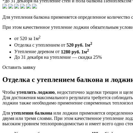
*до
31 декабря
на утепление стен и пола балкона Пеноплексом
Для утепления балкона применяется определенное количество 
При этом качественное утепление лоджии обязательным услови
2
от 520 за 1м
2
Отделка с утеплением от
520 руб. 1м
2
Утепление деревом от
1280 руб. 1м
До 31 декабря на утепление —
скидка 25%
Оставить заявку
Отделка с утеплением балкона и лоджи
Чтобы
утеплить лоджию
, недостаточно заделки трещин и щел
Для достижения максимального результата требуется соблюдать 
лоджии также необходимо применение современных теплоизол
Для
утепления балкона
или лоджии применяется определенное
двумя или тремя слоями. При этом качественное утепление ло
высоким уровнем теплопроводимостью и имеет всего одно стек