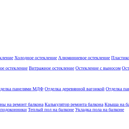
кление
Холодное остекление
Алюминиевое остекление
Пластико
ое остекление
Витражное остекление
Остекление с выносом
Ост
делка панелями МДФ
Отделка деревянной вагонкой
Отделка п
ны на ремонт балкона
Калькулятор ремонта балкона
Крыша на б
 подоконники
Теплый пол на балконе
Укладка пола на балконе