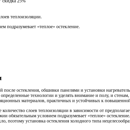
скидка 25%
слоев теплоизоляции.
ем подразумевает «теплое» остекление.
и
ей после остекления, обшивки панелями и установки нагреватель
определенные технологии и уделять внимание и полу, и стенам, 
яционных материалов, практичных и устойчивых к повышенной
 количество слоев теплоизоляции в зависимости от предполага
джии обязательным условием подразумевает «теплое» остеклени
ло, поэтому установка остекления холодного типа нецелесообра