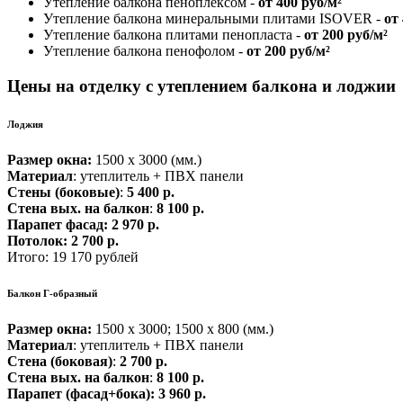
Утепление балкона пеноплексом -
от 400 руб/м²
Утепление балкона минеральными плитами ISOVER -
от
Утепление балкона плитами пенопласта -
от 200 руб/м²
Утепление балкона пенофолом -
от 200 руб/м²
Цены
на отделку с утеплением балкона и лоджии
Лоджия
Размер окна:
1500 х 3000 (мм.)
Материал
: утеплитель + ПВХ панели
Стены (боковые)
:
5 400 р.
Стена вых. на балкон
:
8 100 р.
Парапет фасад:
2 970 р.
Потолок:
2 700 р.
Итого: 19 170 рублей
Балкон Г-образный
Размер окна:
1500 х 3000; 1500 х 800 (мм.)
Материал
: утеплитель + ПВХ панели
Стена (боковая)
:
2 700 р.
Стена вых. на балкон
:
8 100 р.
Парапет (фасад+бока):
3 960 р.